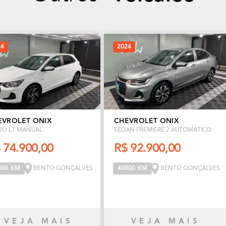
24
2024
EVROLET ONIX
CHEVROLET ONIX
BO LT MANUAL
SEDAN PREMIERE 2 AUTOMÁTICO
 74.900,00
R$ 92.900,00
BENTO GONÇALVES
BENTO GONÇALVES
000 KM
40000 KM
VEJA MAIS
VEJA MAIS