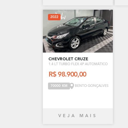
2022
CHEVROLET CRUZE
1.4 LT TURBO FLEX 4P AUTOMÁTICO
R$ 98.900,00
BENTO GONÇALVES
70000 KM
VEJA MAIS