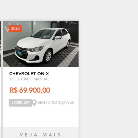
2023
CHEVROLET ONIX
1.0 LT TURBO MANUAL
R$ 69.900,00
BENTO GONÇALVES
59000 KM
VEJA MAIS