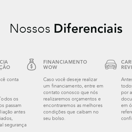
Nossos
Diferenciais
CIA
FINANCIAMENTO
CAR
AÇÃO
WOW
REV
cê conta
Caso você deseje realizar
Ante
um financiamento, entre em
todo
contato conosco que nós
por a
 Todos os
realizaremos orçamentos e
docu
dos passam
encontraremos as melhores
em ó
liação antes
condições que caibam no
refer
iados,
seu bolso.
confi
tal segurança