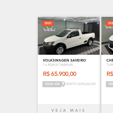
2023
20
VOLKSWAGEN SAVEIRO
CH
1.6 ROBUST MANUAL
TUR
R$ 65.900,00
R$
BENTO GONÇALVES
35000 KM
58
VEJA MAIS